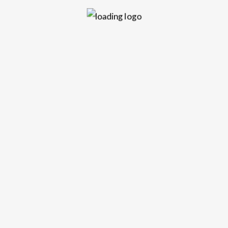
Lunes a Viernes
06:00 a 8:00 Agroinforme
08:00 a 8:30 Es Ahora 1era edición
09:00 a 12:00 Musijuegos
12:30 a 13:00 Es Ahora 2da edición
13:00 a 13:30 informativo CORI
13:40 a 14:30 Uruguay Agropecuario
15:00. 15:30 Sorteo de quiniela
15:30. 17:00 Títeres
17:00. 18:00 Un Mate con Laura
18:00 a 19:00 Tres a la Tarde